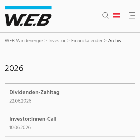
Inhaltsbereich
Suche
Hauptnavigation
Kontakt
Footer
WEB Windenergie
Investor
Finanzkalender
Archiv
2026
Dividenden-Zahltag
22.06.2026
Investor:innen-Call
10.06.2026