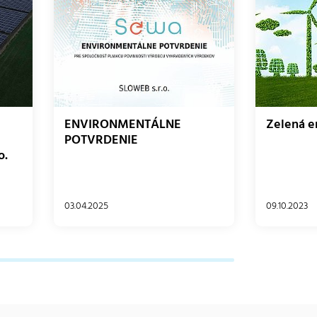
ENVIRONMENTÁLNE
Zelená e
POTVRDENIE
o.
03.04.2025
09.10.2023