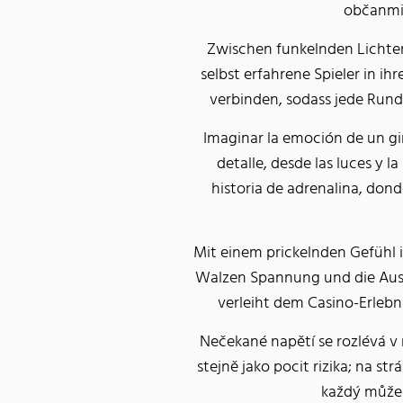
občanmi 
Zwischen funkelnden Lichtern
selbst erfahrene Spieler in i
verbinden, sodass jede Run
Imaginar la emoción de un gi
detalle, desde las luces y 
historia de adrenalina, dond
Mit einem prickelnden Gefühl i
Walzen Spannung und die Auss
verleiht dem Casino-Erlebn
Nečekané napětí se rozlévá v m
stejně jako pocit rizika; na st
každý může 