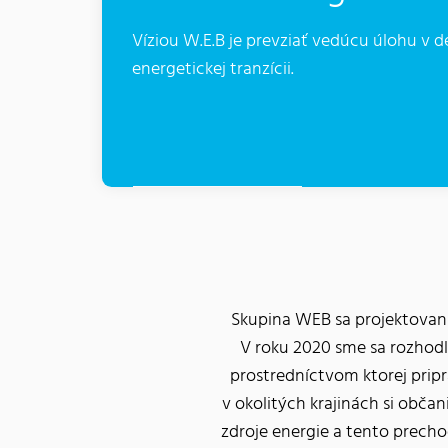
Víziou W.E.B je prevziať vedúcu úlohu v d
energetickej tranzícii.
Skupina WEB sa projektovaním
V roku 2020 sme sa rozhodl
prostredníctvom ktorej pripr
v okolitých krajinách si obč
zdroje energie a tento prech