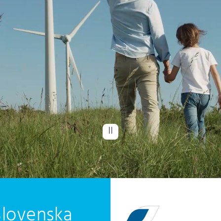
Slovenska