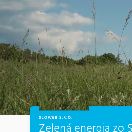
:
SLOWEB S.R.O.
Zelená energia zo 