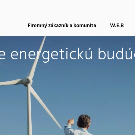
Firemný zákazník a komunita
W.E.B
te energetickú budú