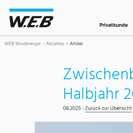
Inhaltsbereich
Suche
Hauptnavigation
Kontakt
Footer
Privatkunde
WEB Windenergie
Aktuelles
Artikel
Zwischenb
Halbjahr 
08.2025 -
Zurück zur Übersicht