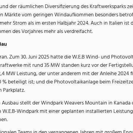
und der räumlichen Diversifizierung des Kraftwerksparks ze
n Märkte vom geringen Windaufkommen besonders betroffe
hr Strom als im ersten Halbjahr 2024. Auch in Italien ist di
en des Vorjahres mehr als verdreifacht.
Bau
an. Zum 30. Juni 2025 hatte die W.E.B Wind- und Photovolta
raftwerke mit rund 35 MW standen kurz vor der Fertigstell
2,4 MW Leistung, der unter anderem mit der Anleihe 2024 f
0 % beteiligt ist; und die Photovoltaikanlage beim Freizei
 Parkplatz.
n Ausbau stellt der Windpark Weavers Mountain in Kanada da
 W.E.B-Windpark mit einer geplanten installierten Leistun
hen.
nationalen Teams in den vergangenen Jahren mit großem En