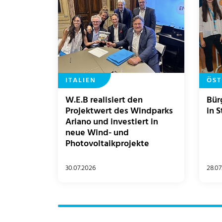
ITALIEN
ÖST
W.E.B realisiert den
Bür
Projektwert des Windparks
in 
Ariano und investiert in
neue Wind- und
Photovoltaikprojekte
30.07.2026
28.07