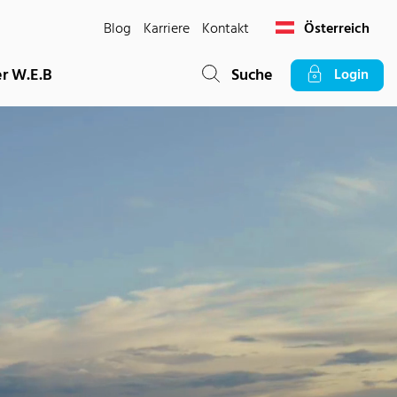
Blog
Karriere
Kontakt
Österreich
r W.E.B
Suche
Login