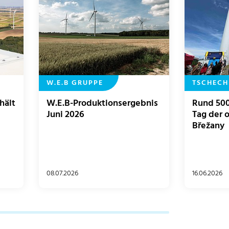
W.E.B GRUPPE
TSCHECH
hält
W.E.B-Produktionsergebnis
Rund 500
Juni 2026
Tag der o
Břežany
08.07.2026
16.06.2026