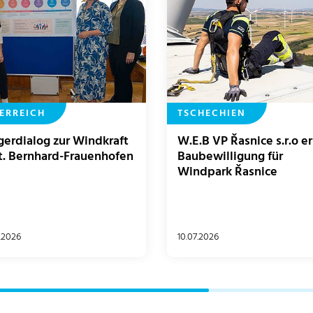
ERREICH
TSCHECHIEN
gerdialog zur Windkraft
W.E.B VP Řasnice s.r.o er
St. Bernhard-Frauenhofen
Baubewilligung für
Windpark Řasnice
.2026
10.07.2026