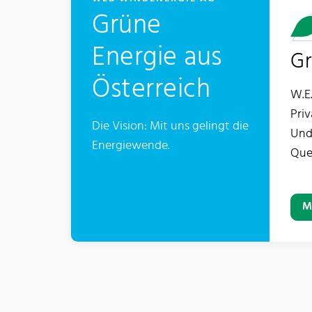
Grüne
Energie aus
Gr
Österreich
W.E.
Pri
Die Vision: Mit uns gelingt die
Und
Energiewende.
Quel
M