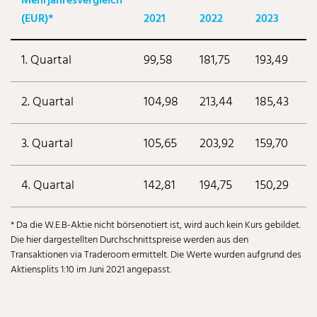
Mehrjahresvergleich
(EUR)*
2021
2022
2023
2
1. Quartal
99,58
181,75
193,49
1
2. Quartal
104,98
213,44
185,43
1
3. Quartal
105,65
203,92
159,70
1
4. Quartal
142,81
194,75
150,29
1
* Da die W.E.B-Aktie nicht börsenotiert ist, wird auch kein Kurs gebildet.
Die hier dargestellten Durchschnittspreise werden aus den
Transaktionen via Traderoom ermittelt. Die Werte wurden aufgrund des
Aktiensplits 1:10 im Juni 2021 angepasst.