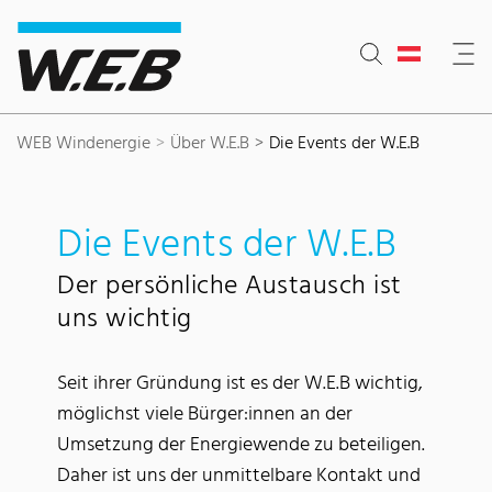
Inhaltsbereich
Suche
Hauptnavigation
Kontakt
Footer
WEB Windenergie
Über W.E.B
Die Events der W.E.B
Die Events der W.E.B
Der persönliche Austausch ist
uns wichtig
Seit ihrer Gründung ist es der W.E.B wichtig,
möglichst viele Bürger:innen an der
Umsetzung der Energiewende zu beteiligen.
Daher ist uns der unmittelbare Kontakt und