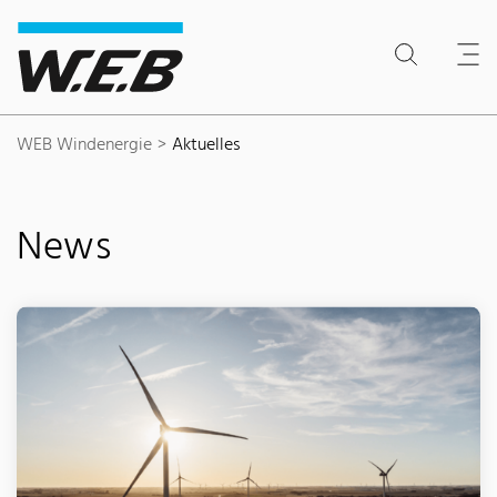
Inhaltsbereich
Suche
Hauptnavigation
Kontakt
Footer
WEB Windenergie
Aktuelles
News