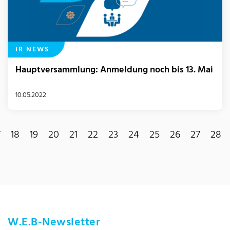
IR NEWS
Hauptversammlung: Anmeldung noch bis 13. Mai
10.05.2022
7
18
19
20
21
22
23
24
25
26
27
28
W.E.B-Newsletter