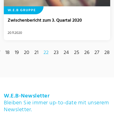
W.E.B GRUPPE
Zwischenbericht zum 3. Quartal 2020
20.11.2020
7
18
19
20
21
22
23
24
25
26
27
28
(current)
W.E.B-Newsletter
Bleiben Sie immer up-to-date mit unserem
Newsletter.