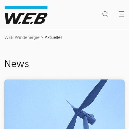
Inhaltsbereich
Suche
Hauptnavigation
Kontakt
Footer
WEB Windenergie
Aktuelles
News