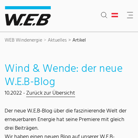
Inhaltsbereich
Suche
Hauptnavigation
Kontakt
Footer
WEB Windenergie
Aktuelles
Artikel
Wind & Wende: der neue
W.E.B-Blog
10.2022 -
Zurück zur Übersicht
Der neue W.E.B-Blog über die faszinierende Welt der
erneuerbaren Energie hat seine Premiere mit gleich
drei Beiträgen.
Wir haben einen neuen Blog auf unserer W.E.B-