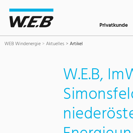
Inhaltsbereich
Suche
Hauptnavigation
Kontakt
Footer
Privatkunde
WEB Windenergie
Aktuelles
Artikel
W.E.B, Im
Simonsfel
niederöste