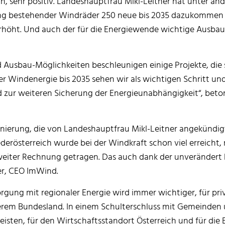
h, sehr positiv. Landeshauptfrau Mikl-Leitner hat unter a
 bestehender Windräder 250 neue bis 2035 dazukommen sol
höht. Und auch der für die Energiewende wichtige Ausbau 
 Ausbau-Möglichkeiten beschleunigen einige Projekte, die 
r Windenergie bis 2035 sehen wir als wichtigen Schritt und
zur weiteren Sicherung der Energieunabhängigkeit“, beto
nierung, die von Landeshauptfrau Mikl-Leitner angekündigt
ederösterreich wurde bei der Windkraft schon viel erreich
weiter Rechnung getragen. Das auch dank der unverändert
er, CEO ImWind.
orgung mit regionaler Energie wird immer wichtiger, für pri
serem Bundesland. In einem Schulterschluss mit Gemeinden
eisten, für den Wirtschaftsstandort Österreich und für die