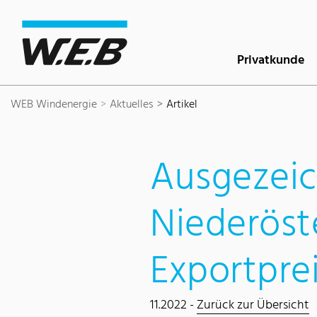
Inhaltsbereich
Suche
Hauptnavigation
Kontakt
Footer
Privatkunde
WEB Windenergie
Aktuelles
Artikel
Ausgezeic
Niederöst
Exportpre
11.2022 -
Zurück zur Übersicht