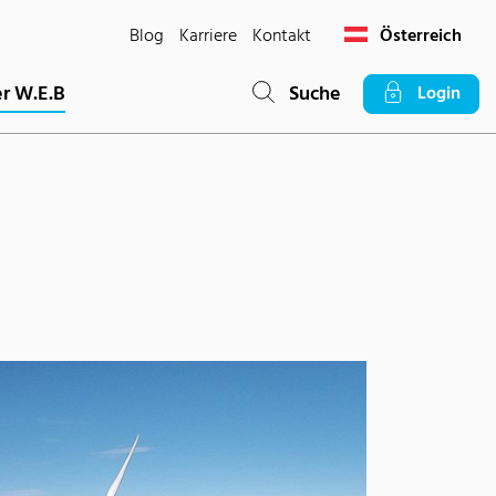
Blog
Karriere
Kontakt
Österreich
r W.E.B
Suche
Login