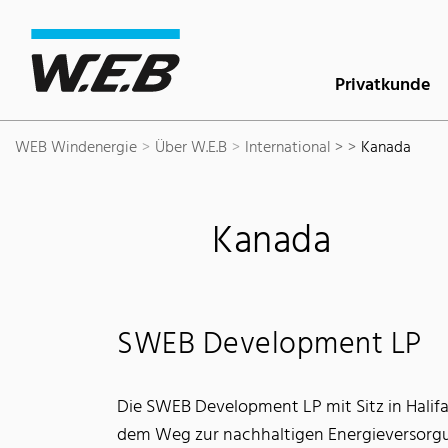
Inhaltsbereich
Suche
Hauptnavigation
Kontakt
Footer
Privatkunde
WEB Windenergie
Über W.E.B
International >
Kanada
Kanada
SWEB Development LP
Die SWEB Development LP mit Sitz in Halifa
dem Weg zur nachhaltigen Energieversorgu