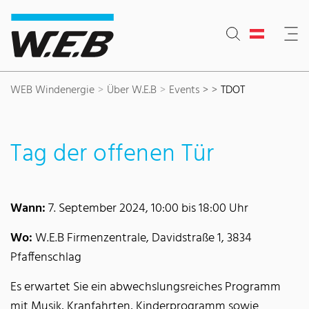
Inhaltsbereich
Suche
Hauptnavigation
Kontakt
Footer
WEB Windenergie
Über W.E.B
Events >
TDOT
Tag der offenen Tür
Wann:
7. September 2024, 10:00 bis 18:00 Uhr
Wo:
W.E.B Firmenzentrale, Davidstraße 1, 3834
Pfaffenschlag
Es erwartet Sie ein abwechslungsreiches Programm
mit Musik, Kranfahrten, Kinderprogramm sowie