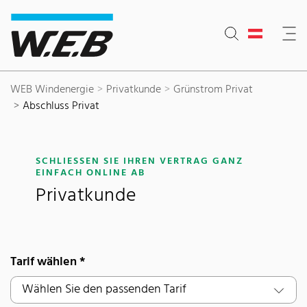
Inhaltsbereich
Suche
Hauptnavigation
Kontakt
Footer
WEB Windenergie
Privatkunde
Grünstrom Privat
Abschluss Privat
SCHLIESSEN SIE IHREN VERTRAG GANZ E
:
INFACH ONLINE AB
Privatkunde
Tarif wählen *
Tarif wählen