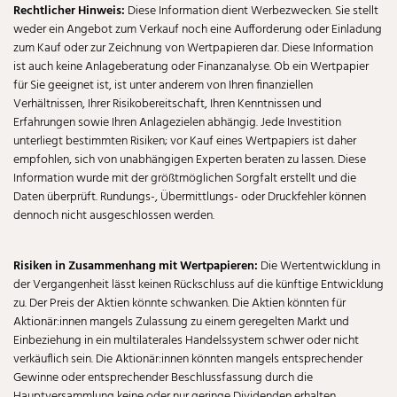
Rechtlicher Hinweis:
Diese Information dient Werbezwecken. Sie stellt
weder ein Angebot zum Verkauf noch eine Aufforderung oder Einladung
zum Kauf oder zur Zeichnung von Wertpapieren dar. Diese Information
ist auch keine Anlageberatung oder Finanzanalyse. Ob ein Wertpapier
für Sie geeignet ist, ist unter anderem von Ihren finanziellen
Verhältnissen, Ihrer Risikobereitschaft, Ihren Kenntnissen und
Erfahrungen sowie Ihren Anlagezielen abhängig. Jede Investition
unterliegt bestimmten Risiken; vor Kauf eines Wertpapiers ist daher
empfohlen, sich von unabhängigen Experten beraten zu lassen. Diese
Information wurde mit der größtmöglichen Sorgfalt erstellt und die
Daten überprüft. Rundungs-, Übermittlungs- oder Druckfehler können
dennoch nicht ausgeschlossen werden.
Risiken in Zusammenhang mit Wertpapieren:
Die Wertentwicklung in
der Vergangenheit lässt keinen Rückschluss auf die künftige Entwicklung
zu. Der Preis der Aktien könnte schwanken. Die Aktien könnten für
Aktionär:innen mangels Zulassung zu einem geregelten Markt und
Einbeziehung in ein multilaterales Handelssystem schwer oder nicht
verkäuflich sein. Die Aktionär:innen könnten mangels entsprechender
Gewinne oder entsprechender Beschlussfassung durch die
Hauptversammlung keine oder nur geringe Dividenden erhalten.