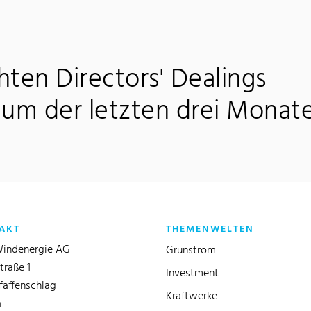
chten Directors' Dealings
aum der letzten drei Monate
AKT
THEMENWELTEN
indenergie AG
Grünstrom
traße 1
Investment
faffenschlag
Kraftwerke
a