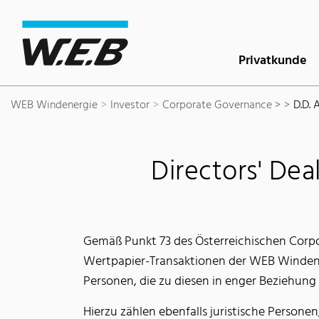
Inhaltsbereich
Suche
Hauptnavigation
Kontakt
Footer
Privatkunde
WEB Windenergie
Investor
Corporate Governance >
D.D. 
Directors' Dea
Gemäß Punkt 73 des Österreichischen Corpor
Wertpapier-Transaktionen der WEB Winden
Personen, die zu diesen in enger Beziehung
Hierzu zählen ebenfalls juristische Persone