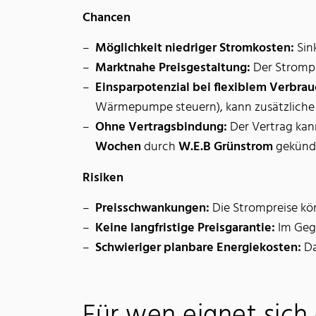
Chancen
Möglichkeit niedriger Stromkosten:
Sink
Marktnahe Preisgestaltung:
Der Strompre
Einsparpotenzial bei flexiblem Verbrau
Wärmepumpe steuern), kann zusätzliche
Ohne Vertragsbindung:
Der Vertrag kann
Wochen
durch
W.E.B Grünstrom
gekünd
Risiken
Preisschwankungen:
Die Strompreise kö
Keine langfristige Preisgarantie:
Im Gege
Schwieriger planbare Energiekosten:
Da