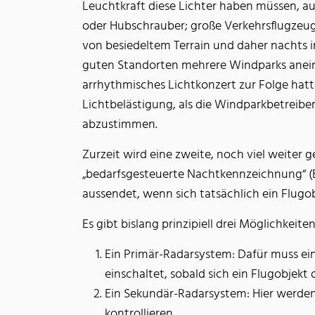
Leuchtkraft diese Lichter haben müssen, auc
oder Hubschrauber; große Verkehrsflugzeuge
von besiedeltem Terrain und daher nachts in
guten Standorten mehrere Windparks aneinan
arrhythmisches Lichtkonzert zur Folge hatte
Lichtbelästigung, als die Windparkbetreiber 
abzustimmen.
Zurzeit wird eine zweite, noch viel weite
„bedarfsgesteuerte Nachtkennzeichnung“ (B
aussendet, wenn sich tatsächlich ein Flugob
Es gibt bislang prinzipiell drei Möglichkei
Ein Primär-Radarsystem: Dafür muss ein
einschaltet, sobald sich ein Flugobjekt
Ein Sekundär-Radarsystem: Hier werden 
kontrollieren.