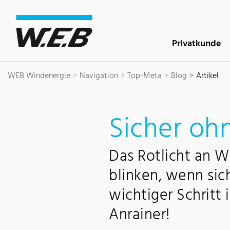
Inhaltsbereich
Suche
Hauptnavigation
Kontakt
Footer
Privatkunde
WEB Windenergie
Navigation
Top-Meta
Blog
Artikel
Sicher ohn
Das Rotlicht an W
blinken, wenn sich
wichtiger Schritt
Anrainer!