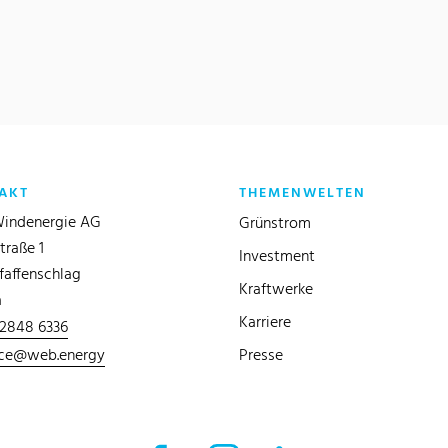
AKT
THEMENWELTEN
indenergie AG
Grünstrom
traße 1
Investment
faffenschlag
Kraftwerke
a
Karriere
 2848 6336
ice@web.energy
Presse