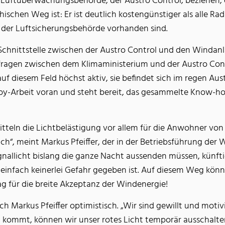
er Luftüberwachungsbehörde, der Austro Control, beziehen,
ischen Weg ist: Er ist deutlich kostengünstiger als alle R
 der Luftsicherungsbehörde vorhanden sind.
-Schnittstelle zwischen der Austro Control und den Windanl
fragen zwischen dem Klimaministerium und der Austro Cont
 auf diesem Feld höchst aktiv, sie befindet sich im regen 
bby-Arbeit voran und steht bereit, das gesammelte Know-ho
tteln die Lichtbelästigung vor allem für die Anwohner vo
ch“, meint Markus Pfeiffer, der in der Betriebsführung der W
ignallicht bislang die ganze Nacht aussenden müssen, künft
d einfach keinerlei Gefahr gegeben ist. Auf diesem Weg könn
g für die breite Akzeptanz der Windenergie!
sich Markus Pfeiffer optimistisch. „Wir sind gewillt und mot
kommt, können wir unser rotes Licht temporär ausschalten