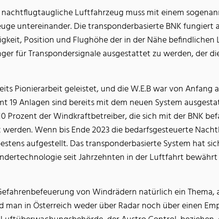
s nachtflugtaugliche Luftfahrzeug muss mit einem sogenan
euge untereinander. Die transponderbasierte BNK fungiert
gkeit, Position und Flughöhe der in der Nähe befindlichen
r für Transpondersignale ausgestattet zu werden, der die 
s Pionierarbeit geleistet, und die W.E.B war von Anfang an
t 19 Anlagen sind bereits mit dem neuen System ausgestatt
10 Prozent der Windkraftbetreiber, die sich mit der BNK be
t werden. Wenn bis Ende 2023 die bedarfsgesteuerte Nach
 bestens aufgestellt. Das transponderbasierte System hat sic
ndertechnologie seit Jahrzehnten in der Luftfahrt bewährt
r Gefahrenbefeuerung von Windrädern natürlich ein Thema,
d man in Österreich weder über Radar noch über einen Em