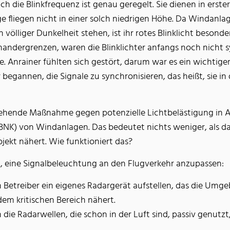
h die Blinkfrequenz ist genau geregelt. Sie dienen in erster
 fliegen nicht in einer solch niedrigen Höhe. Da Windanla
 völliger Dunkelheit stehen, ist ihr rotes Blinklicht besond
dergrenzen, waren die Blinklichter anfangs noch nicht syn
. Anrainer fühlten sich gestört, darum war es ein wichtige
begannen, die Signale zu synchronisieren, das heißt, sie in
r gehende Maßnahme gegen potenzielle Lichtbelästigung in
NK) von Windanlagen. Das bedeutet nichts weniger, als da
jekt nähert. Wie funktioniert das?
ten, eine Signalbeleuchtung an den Flugverkehr anzupassen:
 Betreiber ein eigenes Radargerät aufstellen, das die Umg
 dem kritischen Bereich nähert.
die Radarwellen, die schon in der Luft sind, passiv genutz