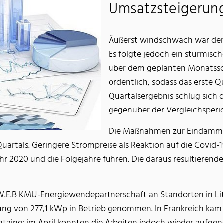
Umsatzsteigerun
Äußerst windschwach war der J
Es folgte jedoch ein stürmisc
über dem geplanten Monatssol
ordentlich, sodass das erste Qu
Quartalsergebnis schlug sich 
gegenüber der Vergleichsperio
Die Maßnahmen zur Eindämmu
Quartals. Geringere Strompreise als Reaktion auf die Covi
r 2020 und die Folgejahre führen. Die daraus resultierende
.E.B KMU-Energiewendepartnerschaft an Standorten in Lit
tung von 277,1 kWp in Betrieb genommen. In Frankreich k
taine; im April konnten die Arbeiten jedoch wieder aufg