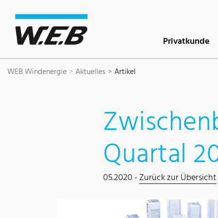
Inhaltsbereich
Suche
Hauptnavigation
Kontakt
Footer
Privatkunde
WEB Windenergie
Aktuelles
Artikel
Zwischenb
Quartal 2
05.2020 -
Zurück zur Übersicht