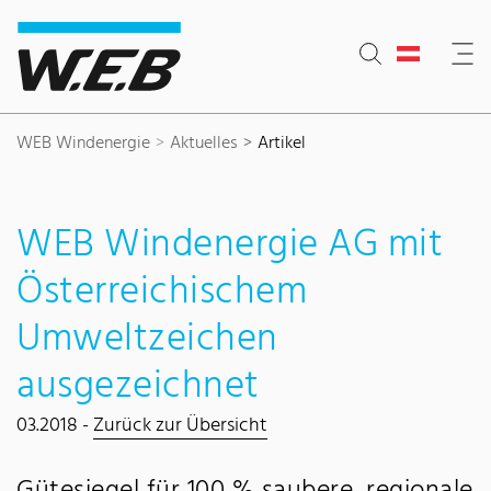
Inhaltsbereich
Suche
Hauptnavigation
Kontakt
Footer
WEB Windenergie
Aktuelles
Artikel
WEB Windenergie AG mit
Österreichischem
Umweltzeichen
ausgezeichnet
03.2018 -
Zurück zur Übersicht
Gütesiegel für 100 % saubere, regionale