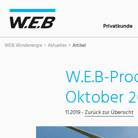
Inhaltsbereich
Suche
Hauptnavigation
Kontakt
Footer
Privatkunde
WEB Windenergie
Aktuelles
Artikel
W.E.B-Pro
Oktober 2
11.2019 -
Zurück zur Übersicht