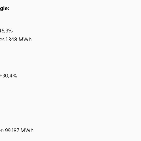
gie:
+45,3%
res 1.348 MWh
I +30,4%
er: 99.187 MWh