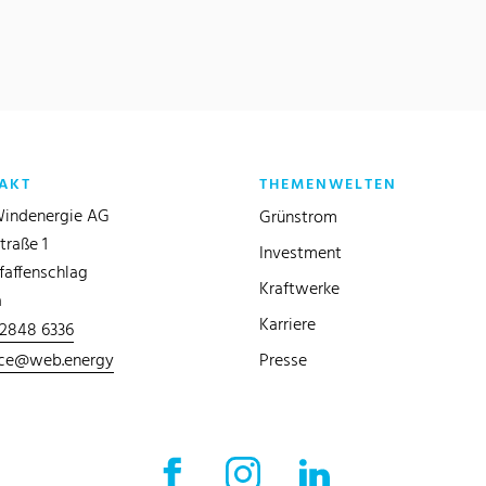
AKT
THEMENWELTEN
indenergie AG
Grünstrom
traße 1
Investment
faffenschlag
Kraftwerke
a
Karriere
 2848 6336
ice@web.energy
Presse
Facebook Externer Link
Instagram Externer Link
LinkedIn Externer 