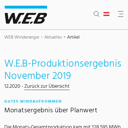
Inhaltsbereich
Suche
Hauptnavigation
Kontakt
Footer
WEB Windenergie
Aktuelles
Artikel
W.E.B-Produktionsergebnis
November 2019
12.2020 -
Zurück zur Übersicht
:
GUTES WINDAUFKOMMEN
Monatsergebnis über Planwert
Die Monats-Gesamtproduktion kam mit 128.595 MWh