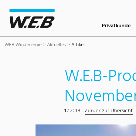
Inhaltsbereich
Suche
Hauptnavigation
Kontakt
Footer
Privatkunde
WEB Windenergie
Aktuelles
Artikel
W.E.B-Pro
November
12.2018 -
Zurück zur Übersicht