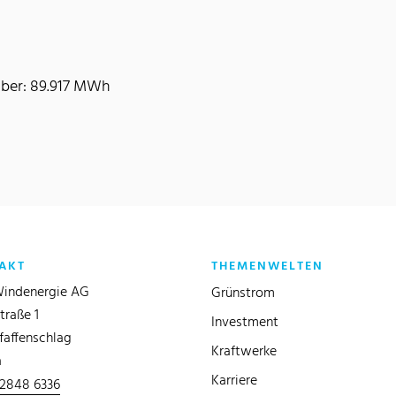
mber: 89.917 MWh
AKT
THEMENWELTEN
indenergie AG
Grünstrom
traße 1
Investment
faffenschlag
Kraftwerke
a
Karriere
 2848 6336