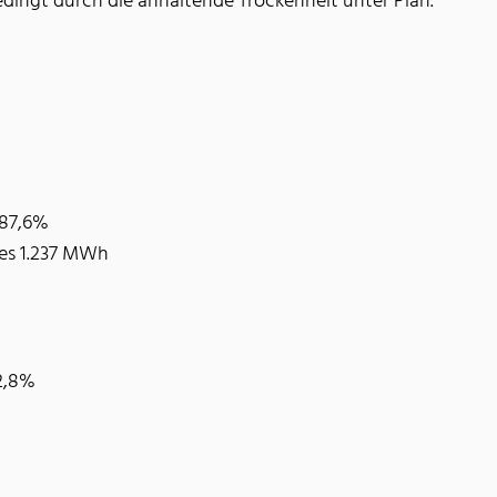
bedingt durch die anhaltende Trockenheit unter Plan.
+87,6%
res 1.237 MWh
22,8%