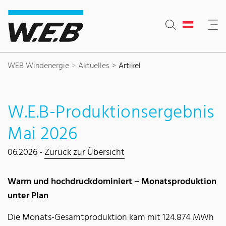
Inhaltsbereich
Suche
Hauptnavigation
Kontakt
Footer
WEB Windenergie
Aktuelles
Artikel
W.E.B-Produktionsergebnis
Mai 2026
06.2026 -
Zurück zur Übersicht
Warm und hochdruckdominiert – Monatsproduktion
unter Plan
Die Monats-Gesamtproduktion kam mit 124.874 MWh