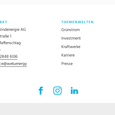
AKT
THEMENWELTEN
indenergie AG
Grünstrom
traße 1
Investment
faffenschlag
Kraftwerke
a
Karriere
 2848 6336
ice@web.energy
Presse
Facebook Externer Link
Instagram Externer Link
LinkedIn Externer 