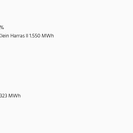
4%
lein Harras II 1.550 MWh
7.323 MWh