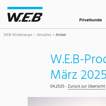
Inhaltsbereich
Suche
Hauptnavigation
Kontakt
Footer
Privatkunde
WEB Windenergie
Aktuelles
Artikel
W.E.B-Pro
März 202
04.2025 -
Zurück zur Übersicht