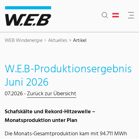
Inhaltsbereich
Suche
Hauptnavigation
Kontakt
Footer
WEB Windenergie
Aktuelles
Artikel
W.E.B-Produktionsergebnis
Juni 2026
07.2026 -
Zurück zur Übersicht
Schafskälte und Rekord-Hitzewelle –
Monatsproduktion unter Plan
Die Monats-Gesamtproduktion kam mit 94.711 MWh