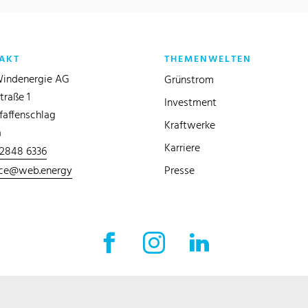
AKT
THEMENWELTEN
indenergie AG
Grünstrom
traße 1
Investment
faffenschlag
Kraftwerke
a
Karriere
 2848 6336
ice@web.energy
Presse
Facebook Externer Link
Instagram Externer Link
LinkedIn Externer 