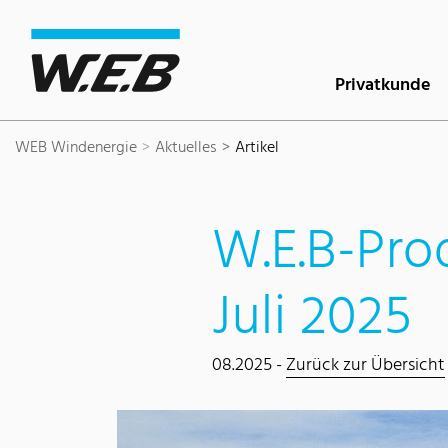
Inhaltsbereich
Suche
Hauptnavigation
Kontakt
Footer
Privatkunde
WEB Windenergie
Aktuelles
Artikel
W.E.B-Pro
Juli 2025
08.2025 -
Zurück zur Übersicht