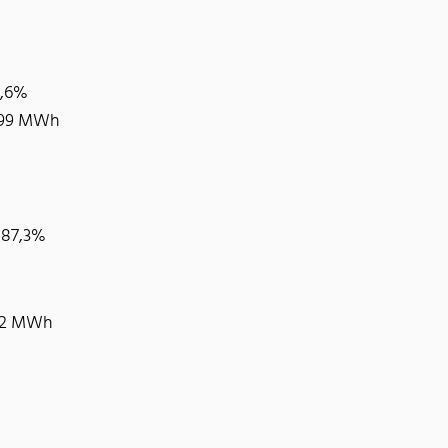
8,6%
.199 MWh
 +87,3%
162 MWh