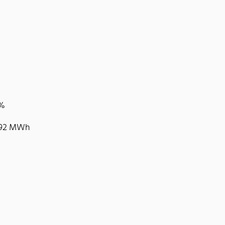
5%
 992 MWh