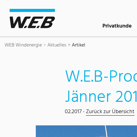
Inhaltsbereich
Suche
Hauptnavigation
Kontakt
Footer
Privatkunde
WEB Windenergie
Aktuelles
Artikel
W.E.B-Pro
Jänner 20
02.2017 -
Zurück zur Übersicht