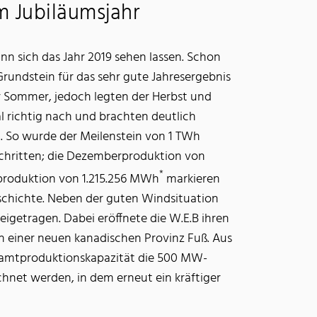
m Jubiläumsjahr
 sich das Jahr 2019 sehen lassen. Schon
Grundstein für das sehr gute Jahresergebnis
ler Sommer, jedoch legten der Herbst und
 richtig nach und brachten deutlich
 So wurde der Meilenstein von 1 TWh
chritten; die Dezemberproduktion von
*
produktion von 1.215.256 MWh
markieren
schichte. Neben der guten Windsituation
igetragen. Dabei eröffnete die W.E.B ihren
in einer neuen kanadischen Provinz Fuß. Aus
Gesamtproduktionskapazität die 500 MW-
chnet werden, in dem erneut ein kräftiger