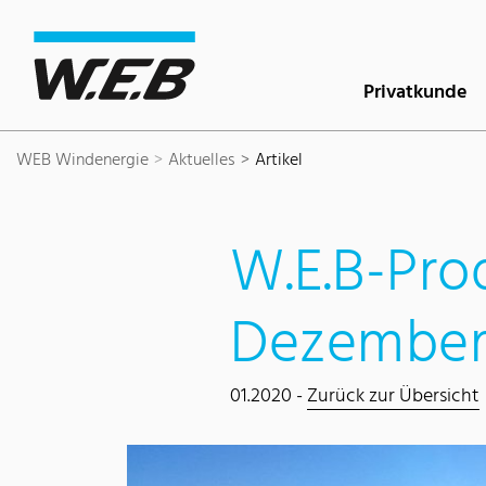
Inhaltsbereich
Suche
Hauptnavigation
Kontakt
Footer
Privatkunde
WEB Windenergie
Aktuelles
Artikel
W.E.B-Pro
Dezember
01.2020 -
Zurück zur Übersicht