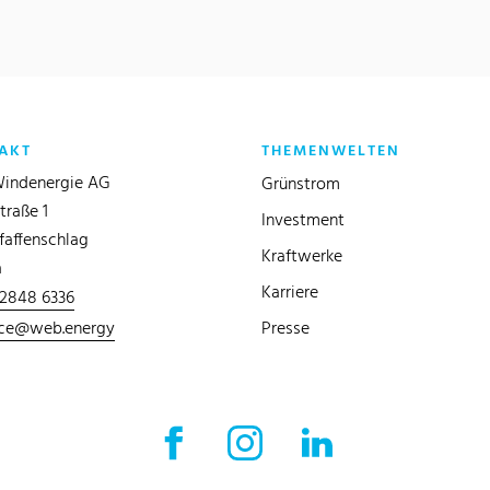
AKT
THEMENWELTEN
indenergie AG
Grünstrom
traße 1
Investment
faffenschlag
Kraftwerke
a
Karriere
 2848 6336
ice@web.energy
Presse
Facebook Externer Link
Instagram Externer Link
LinkedIn Externer 