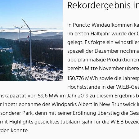
Rekordergebnis i
In Puncto Windaufkommen kann
im ersten Halbjahr wurde der 
gelegt. Es folgte ein windstil
speziell der Dezember nochmal
überplanmäßige Produktionen.
bereits Mitte November übers
150.776 MWh sowie die Jahres
Höchststände in der W.E.B-Ge
skapazität von 59,6 MW im Jahr 2019 zu diesem Ergebnis be
der Inbetriebnahme des Windparks Albert in New Brunswick 
besonderer Park, denn mit seiner Eröffnung überstieg die 
it Highlights gespicktes Jubiläumsjahr für die W.E.B bezei
rden konnte.