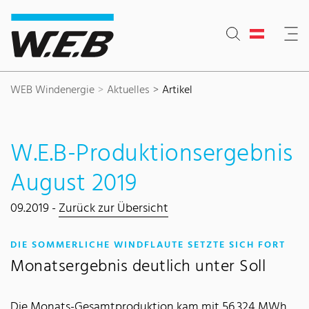
Inhaltsbereich
Suche
Hauptnavigation
Kontakt
Footer
WEB Windenergie
Aktuelles
Artikel
W.E.B-Produktionsergebnis
August 2019
09.2019 -
Zurück zur Übersicht
:
DIE SOMMERLICHE WINDFLAUTE SETZTE SICH FORT
Monatsergebnis deutlich unter Soll
Die Monats-Gesamtproduktion kam mit 56.324 MWh