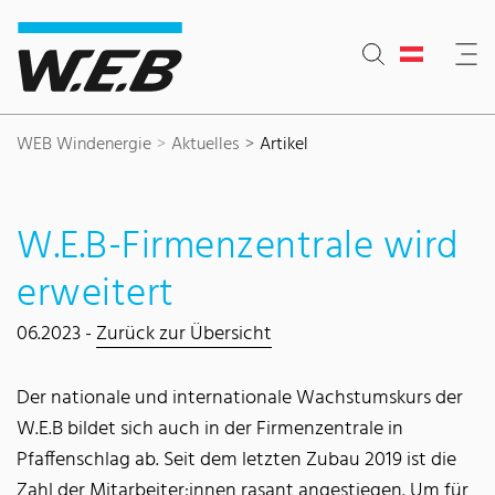
Inhaltsbereich
Suche
Hauptnavigation
Kontakt
Footer
WEB Windenergie
Aktuelles
Artikel
W.E.B-Firmenzentrale wird
erweitert
06.2023 -
Zurück zur Übersicht
Der nationale und internationale Wachstumskurs der
W.E.B bildet sich auch in der Firmenzentrale in
Pfaffenschlag ab. Seit dem letzten Zubau 2019 ist die
Zahl der Mitarbeiter:innen rasant angestiegen. Um für