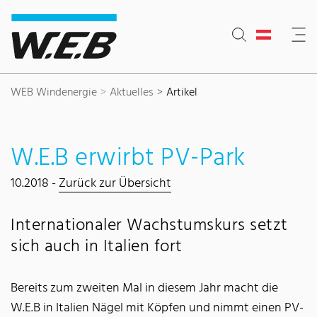
Inhaltsbereich
Suche
Hauptnavigation
Kontakt
Footer
WEB Windenergie
Aktuelles
Artikel
W.E.B erwirbt PV-Park
10.2018 -
Zurück zur Übersicht
Internationaler Wachstumskurs setzt
sich auch in Italien fort
Bereits zum zweiten Mal in diesem Jahr macht die
W.E.B in Italien Nägel mit Köpfen und nimmt einen PV-