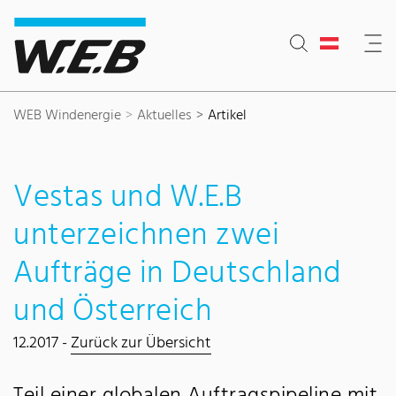
Inhaltsbereich
Suche
Hauptnavigation
Kontakt
Footer
WEB Windenergie
Aktuelles
Artikel
Vestas und W.E.B
unterzeichnen zwei
Aufträge in Deutschland
und Österreich
12.2017 -
Zurück zur Übersicht
Teil einer globalen Auftragspipeline mit