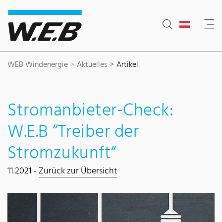
Inhaltsbereich
Suche
Hauptnavigation
Kontakt
Footer
WEB Windenergie
Aktuelles
Artikel
Stromanbieter-Check:
W.E.B “Treiber der
Stromzukunft“
11.2021 -
Zurück zur Übersicht