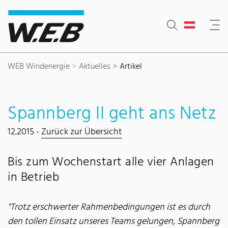
Inhaltsbereich
Suche
Hauptnavigation
Kontakt
Footer
WEB Windenergie
Aktuelles
Artikel
Spannberg II geht ans Netz
12.2015 -
Zurück zur Übersicht
Bis zum Wochenstart alle vier Anlagen
in Betrieb
"Trotz erschwerter Rahmenbedingungen ist es durch
den tollen Einsatz unseres Teams gelungen, Spannberg