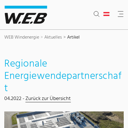
Inhaltsbereich
Suche
Hauptnavigation
Kontakt
Footer
WEB Windenergie
Aktuelles
Artikel
Regionale
Energiewendepartnerschaf
t
04.2022 -
Zurück zur Übersicht