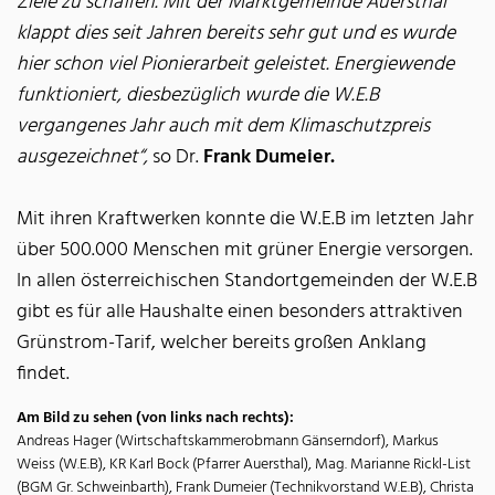
Ziele zu schaffen. Mit der Marktgemeinde Auersthal
klappt dies seit Jahren bereits sehr gut und es wurde
hier schon viel Pionierarbeit geleistet. Energiewende
funktioniert, diesbezüglich wurde die W.E.B
vergangenes Jahr auch mit dem Klimaschutzpreis
ausgezeichnet“,
so Dr.
Frank Dumeier.
Mit ihren Kraftwerken konnte die W.E.B im letzten Jahr
über 500.000 Menschen mit grüner Energie versorgen.
In allen österreichischen Standortgemeinden der W.E.B
gibt es für alle Haushalte einen besonders attraktiven
Grünstrom-Tarif, welcher bereits großen Anklang
findet.
Am Bild zu sehen (von links nach rechts):
Andreas Hager (Wirtschaftskammerobmann Gänserndorf), Markus
Weiss (W.E.B), KR Karl Bock (Pfarrer Auersthal), Mag. Marianne Rickl-List
(BGM Gr. Schweinbarth), Frank Dumeier (Technikvorstand W.E.B), Christa