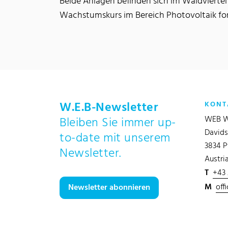
Beide Anlagen befinden sich im Waldviertel u
Wachstumskurs im Bereich Photovoltaik fort
W.E.B-Newsletter
KONT
WEB W
Bleiben Sie immer up-
Davids
to-date mit unserem
3834 P
Newsletter.
Austri
T
+43
M
off
Newsletter abonnieren