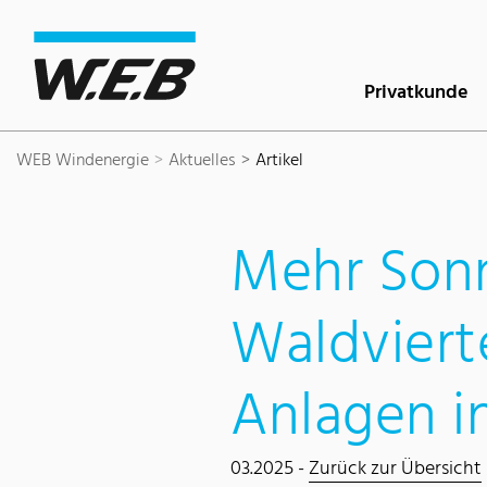
Inhaltsbereich
Suche
Hauptnavigation
Kontakt
Footer
Privatkunde
WEB Windenergie
Aktuelles
Artikel
Mehr Sonn
Waldviert
Anlagen i
03.2025 -
Zurück zur Übersicht