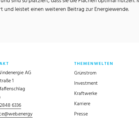
nd sind so platziert, dass sie die Flächen optimal nutzen. M
 und leistet einen weiteren Beitrag zur Energiewende.
AKT
THEMENWELTEN
indenergie AG
Grünstrom
traße 1
Investment
faffenschlag
Kraftwerke
a
Karriere
 2848 6336
ice@web.energy
Presse