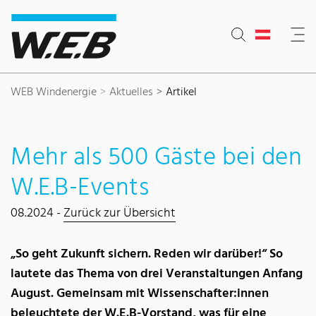
Inhaltsbereich
Suche
Hauptnavigation
Kontakt
Footer
WEB Windenergie
Aktuelles
Artikel
Mehr als 500 Gäste bei den
W.E.B-Events
08.2024 -
Zurück zur Übersicht
„So geht Zukunft sichern. Reden wir darüber!“ So
lautete das Thema von drei Veranstaltungen Anfang
August. Gemeinsam mit Wissenschafter:innen
beleuchtete der W.E.B-Vorstand, was für eine