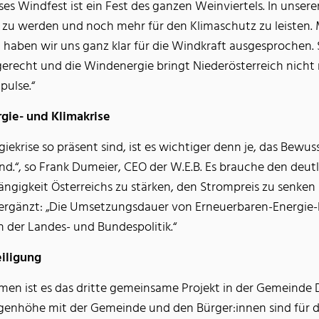
ses Windfest ist ein Fest des ganzen Weinviertels. In unser
u werden und noch mehr für den Klimaschutz zu leisten. 
 haben wir uns ganz klar für die Windkraft ausgesprochen.
gerecht und die Windenergie bringt Niederösterreich nich
pulse.“
gie- und Klimakrise
rgiekrise so präsent sind, ist es wichtiger denn je, das Bewu
sind.“, so Frank Dumeier, CEO der W.E.B. Es brauche den deu
gigkeit Österreichs zu stärken, den Strompreis zu senken
rgänzt: „Die Umsetzungsdauer von Erneuerbaren-Energie-Pro
 der Landes- und Bundespolitik.“
eiligung
men ist es das dritte gemeinsame Projekt in der Gemeinde 
enhöhe mit der Gemeinde und den Bürger:innen sind für di