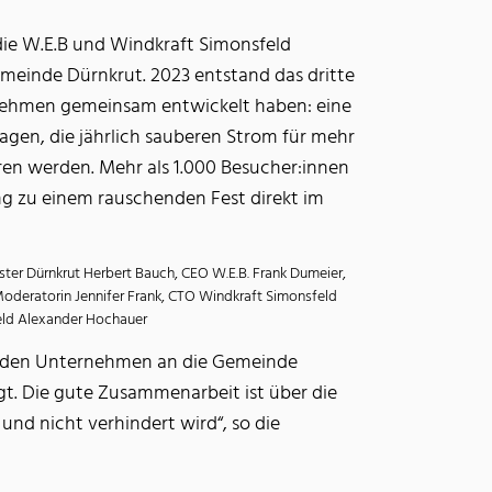
 die W.E.B und Windkraft Simonsfeld
meinde Dürnkrut. 2023 entstand das dritte
rnehmen gemeinsam entwickelt haben: eine
gen, die jährlich sauberen Strom für mehr
ren werden. Mehr als 1.000 Besucher:innen
ung zu einem rauschenden Fest direkt im
eister Dürnkrut Herbert Bauch, CEO W.E.B. Frank Dumeier,
Moderatorin Jennifer Frank, CTO Windkraft Simonsfeld
eld Alexander Hochauer
beiden Unternehmen an die Gemeinde
gt. Die gute Zusammenarbeit ist über die
nd nicht verhindert wird“, so die