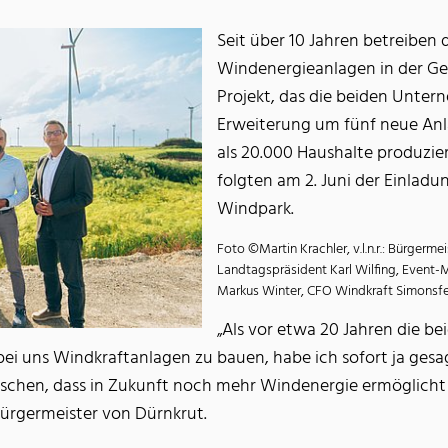
Seit über 10 Jahren betreiben
Windenergieanlagen in der Ge
Projekt, das die beiden Unte
Erweiterung um fünf neue Anla
als 20.000 Haushalte produzie
folgten am 2. Juni der Einlad
Windpark.
Foto ©Martin Krachler, v.l.n.r.: Bürgerm
Landtagspräsident Karl Wilfing, Event-
Markus Winter, CFO Windkraft Simonsf
„Als vor etwa 20 Jahren die 
 bei uns Windkraftanlagen zu bauen, habe ich sofort ja gesa
chen, dass in Zukunft noch mehr Windenergie ermöglicht u
ürgermeister von Dürnkrut.