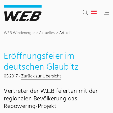
Inhaltsbereich
Suche
Hauptnavigation
Kontakt
Footer
WEB Windenergie
Aktuelles
Artikel
Eröffnungsfeier im
deutschen Glaubitz
05.2017 -
Zurück zur Übersicht
Vertreter der W.E.B feierten mit der
regionalen Bevölkerung das
Repowering-Projekt