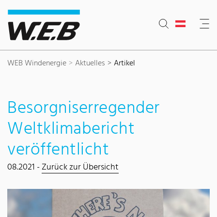
Inhaltsbereich
Suche
Hauptnavigation
Kontakt
Footer
WEB Windenergie
Aktuelles
Artikel
Besorgniserregender
Weltklimabericht
veröffentlicht
08.2021 -
Zurück zur Übersicht