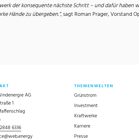
werk der konsequente nächste Schritt – und dafür haben wi
tarke Hände zu übergeben.“
, sagt Roman Prager, Vorstand O
AKT
THEMENWELTEN
indenergie AG
Grünstrom
traße 1
Investment
faffenschlag
Kraftwerke
a
Karriere
 2848 6336
ice@web.energy
Presse