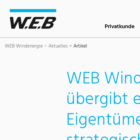
Inhaltsbereich
Suche
Hauptnavigation
Kontakt
Footer
Privatkunde
WEB Windenergie
Aktuelles
Artikel
WEB Wind
übergibt e
Eigentüme