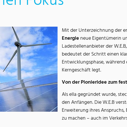
chen Fokus
Mit der Unterzeichnung der e
Energie
neue Eigentümerin un
Ladestellenanbieter der W.E.B,
bedeutet der Schritt einen kl
Entwicklungsphase, während di
Kerngeschäft legt.
Von der Pionieridee zum fest
Als ella gegründet wurde, stec
den Anfängen. Die W.E.B verst
Erweiterung ihres Anspruchs, 
zu machen – auch im Verkehrs