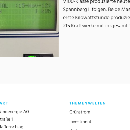
V100-Klasse produzierte heute 
Spannberg II folgen. Beide Ma
erste Kilowattstunde produzier
215 Kraftwerke mit insgesamt 
AKT
THEMENWELTEN
indenergie AG
Grünstrom
traße 1
Investment
faffenschlag