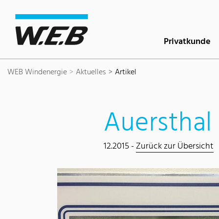
Inhaltsbereich
Suche
Hauptnavigation
Kontakt
Footer
Privatkunde
WEB Windenergie
Aktuelles
Artikel
Auersthal 
12.2015 -
Zurück zur Übersicht