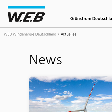
Inhaltsbereich
Suche
Hauptnavigation
Kontakt
Footer
Grünstrom Deutschl
WEB Windenergie Deutschland
Aktuelles
News