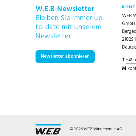
W.E.B-Newsletter
KONT
WEB W
Bleiben Sie immer up-
GmbH
to-date mit unserem
Berged
Newsletter.
21029
Deutsc
Newsletter abonnieren
T
+49 
M
kon
© 2026 WEB Windenergie AG