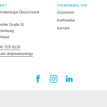
AKT
THEMENWELTEN
indenergie Deutschland
Grünstrom
Kraftwerke
orfer Straße 92
Karriere
 Hamburg
hland
40 7237 8229
takt-de@web.energy
Facebook Externer Link
Instagram Externer Link
LinkedIn Externer 