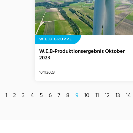
W.E.B GRUPPE
W.E.B-Produktionsergebnis Oktober
2023
10.11.2023
1
2
3
4
5
6
7
8
9
10
11
12
13
14
(current)