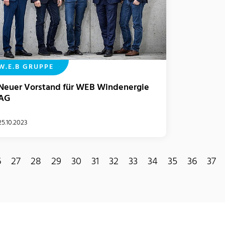
W.E.B GRUPPE
Neuer Vorstand für WEB Windenergie
AG
25.10.2023
6
27
28
29
30
31
32
33
34
35
36
37