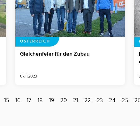
ÖSTERREICH
Gleichenfeier für den Zubau
07.11.2023
15
16
17
18
19
20
21
22
23
24
25
2