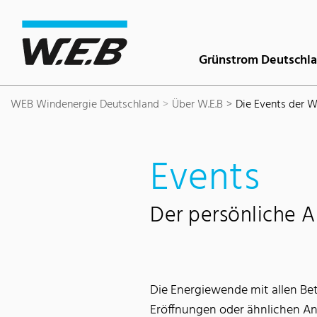
Inhaltsbereich
Suche
Hauptnavigation
Kontakt
Footer
Grünstrom Deutschl
WEB Windenergie Deutschland
Über W.E.B
Die Events der W
Events
Der persönliche A
Die Energiewende mit allen Bet
Eröffnungen oder ähnlichen Anl