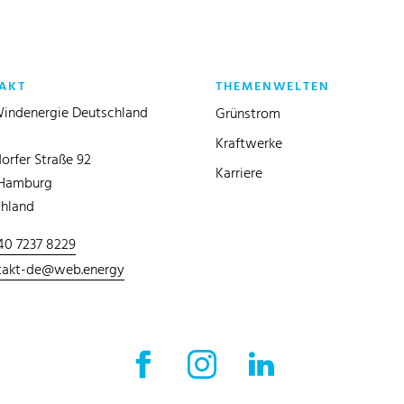
AKT
THEMENWELTEN
indenergie Deutschland
Grünstrom
Kraftwerke
orfer Straße 92
Karriere
 Hamburg
hland
40 7237 8229
takt-de@web.energy
Facebook Externer Link
Instagram Externer Link
LinkedIn Externer 