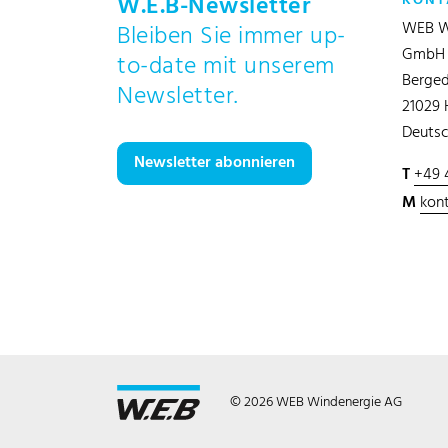
W.E.B-Newsletter
KONT
WEB W
Bleiben Sie immer up-
GmbH
to-date mit unserem
Berged
Newsletter.
21029
Deutsc
Newsletter abonnieren
T
+49 
M
kon
© 2026 WEB Windenergie AG