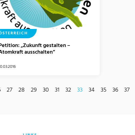
ÖSTERREICH
Petition: „Zukunft gestalten –
Atomkraft ausschalten“
10.03.2016
6
27
28
29
30
31
32
33
34
35
36
37
(current)