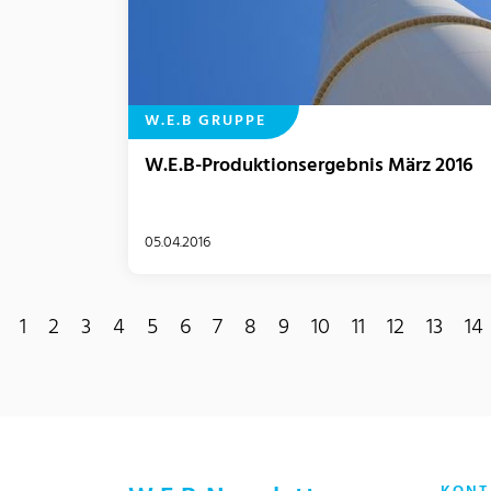
W.E.B GRUPPE
W.E.B-Produktionsergebnis März 2016
05.04.2016
1
2
3
4
5
6
7
8
9
10
11
12
13
14