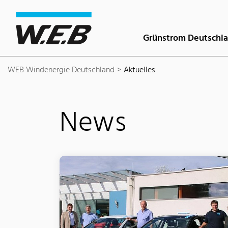
Inhaltsbereich
Suche
Hauptnavigation
Kontakt
Footer
Grünstrom Deutschl
WEB Windenergie Deutschland
Aktuelles
News