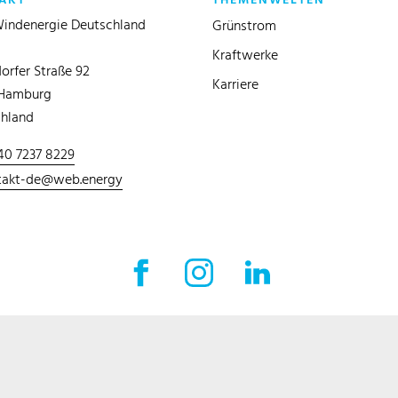
AKT
THEMENWELTEN
indenergie Deutschland
Grünstrom
Kraftwerke
orfer Straße 92
Karriere
 Hamburg
hland
40 7237 8229
takt-de@web.energy
Facebook Externer Link
Instagram Externer Link
LinkedIn Externer 