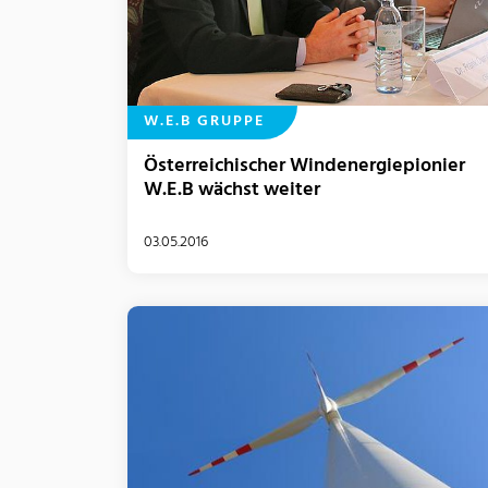
W.E.B GRUPPE
Österreichischer Windenergiepionier
W.E.B wächst weiter
03.05.2016