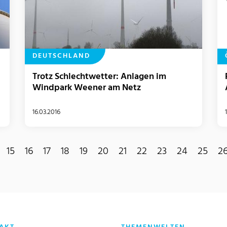
DEUTSCHLAND
Trotz Schlechtwetter: Anlagen im
Windpark Weener am Netz
16.03.2016
15
16
17
18
19
20
21
22
23
24
25
2