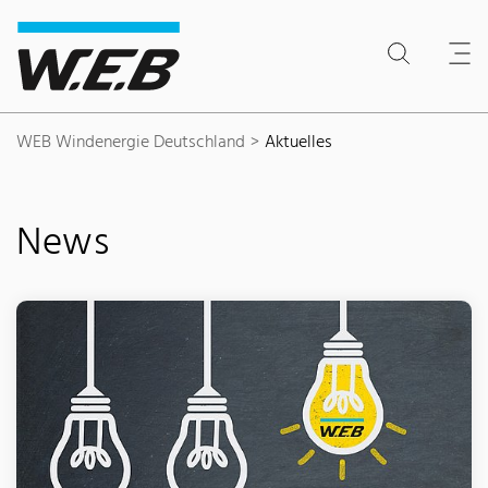
Inhaltsbereich
Suche
Hauptnavigation
Kontakt
Footer
WEB Windenergie Deutschland
Aktuelles
News