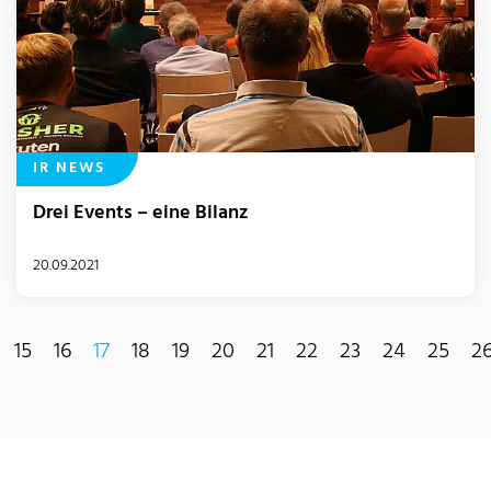
IR NEWS
Drei Events – eine Bilanz
20.09.2021
15
16
17
18
19
20
21
22
23
24
25
2
(current)