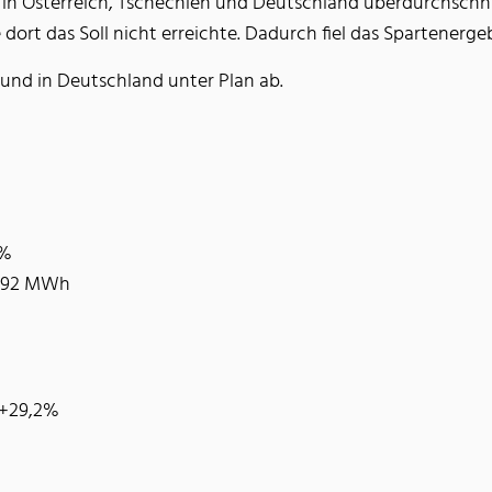
 in Österreich, Tschechien und Deutschland überdurchschnit
dort das Soll nicht erreichte. Dadurch fiel das Spartenergeb
 und in Deutschland unter Plan ab.
3%
.892 MWh
I +29,2%