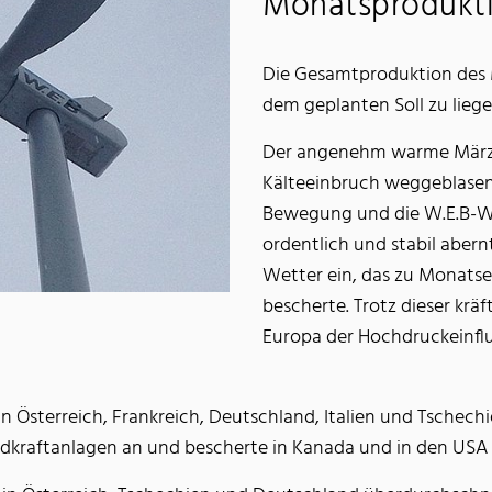
Monatsprodukti
Die Gesamtproduktion des
dem geplanten Soll zu liege
Der angenehm warme Märzb
Kälteeinbruch weggeblasen
Bewegung und die W.E.B-W
ordentlich und stabil abern
Wetter ein, das zu Monat
bescherte. Trotz dieser kr
Europa der Hochdruckeinflu
in Österreich, Frankreich, Deutschland, Italien und Tschech
indkraftanlagen an und bescherte in Kanada und in den USA d