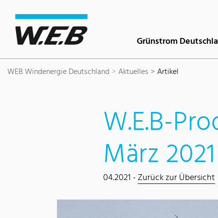
Inhaltsbereich
Suche
Hauptnavigation
Kontakt
Footer
Grünstrom Deutschl
WEB Windenergie Deutschland
Aktuelles
Artikel
W.E.B-Pro
März 2021
04.2021 -
Zurück zur Übersicht