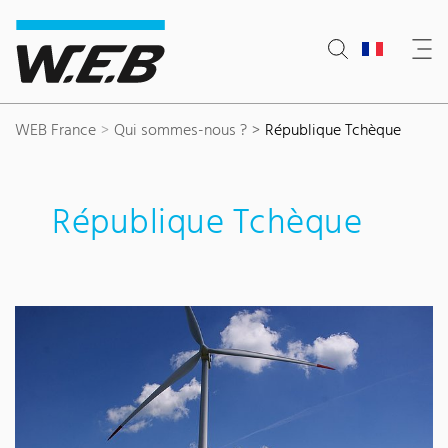
Content Area
Search
Main navigation
Contact
Footer
WEB France
Qui sommes-nous ?
République Tchèque
République Tchèque