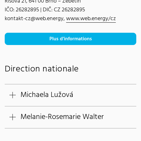
Ríšova 21, 641 00 Brno – Žebětín
IČO: 26282895 | DIČ: CZ 26282895
kontakt-cz@web.energy,
www.web.energy/cz
Plus d'informations
Direction nationale
Michaela Lužová
Melanie-Rosemarie Walter